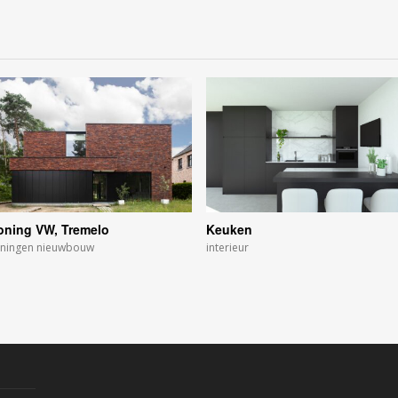
ning VW, Tremelo
Keuken
ningen nieuwbouw
interieur